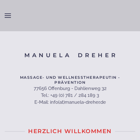
Zum Hauptinhalt springen
M A N U E L A D R E H E R
MASSAGE- UND WELLNESSTHERAPEUTIN -
PRÄVENTION
77656 Offenburg - Dahlienweg 32
Tel.: +49 (0) 781 / 284 189 3
E-Mail: info(at)manuela-dreher.de
HERZLICH WILLKOMMEN